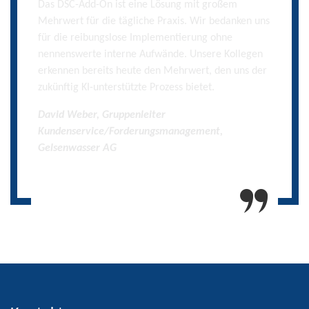
technischen Wissen der neuen SAP-Lösung ebenfalls
über umfangreiche Kenntnisse in den
angebundenen Backend-Systemen SAP CRM und
SAP IS-U verfügen. Wir greifen immer wieder gerne
auf die Expertise der DSC zurück.
Peter Saile, Leiter Systemplanung /
Anwendungsentwicklung Betriebswirtschaft und IT,
HAMBURG WASSER
Kontakt