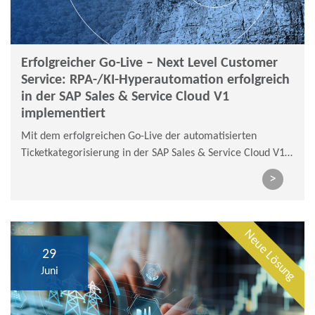
Erfolgreicher Go-Live – Next Level Customer
Service: RPA-/KI-Hyperautomation erfolgreich
in der SAP Sales & Service Cloud V1
implementiert
Mit dem erfolgreichen Go-Live der automatisierten
Ticketkategorisierung in der SAP Sales & Service Cloud V1
hat die FairEnergie einen bedeutenden Schritt in Richtung
>
intelligenter Kundenserviceprozesse und digitaler
Transformation voll- zogen.
Neue Lösung
29
Juni