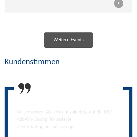
>
Weitere Events
Kundenstimmen
DSC hat uns bei der Implementierung der SAP
Multichannel Foundation-Lösung sehr gut
unterstützt. Für das Projekt besonders wertvoll war
die Tatsache, dass die DSC-Berater neben dem