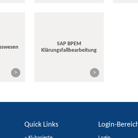
SAP BPEM
esswesen
Klärungsfallbearbeitung
>
>
Quick Links
Login-Bereic
» KI-basierte
Login