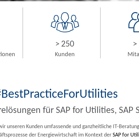
>
250
>
tionen
Kunden
Mita
BestPracticeForUtilities
elösungen für SAP for Utilities, SA
en wir unseren Kunden umfassende und ganzheitliche IT-Beratu
ftsprozesse der Energiewirtschaft im Kontext der
SAP for Ut