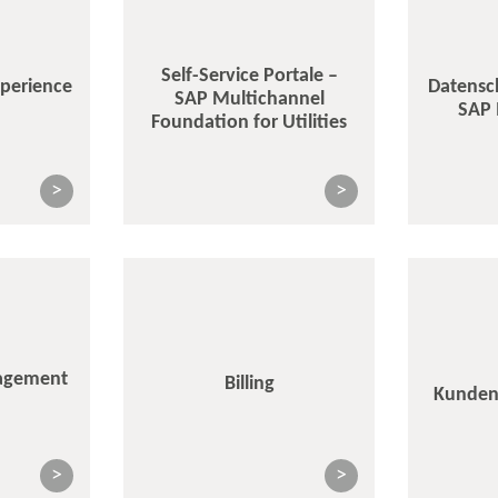
Self-Service Portale –
perience
Datensc
SAP Multichannel
SAP 
Foundation for Utilities
>
>
agement
Billing
Kunden
>
>