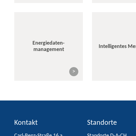
Energiedaten-
Intelligentes M
management
>
Kontakt
Standorte
Carl-Benz-Straße 16 a
Standorte D-A-CH