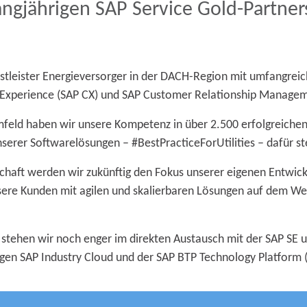
ngjährigen SAP Service Gold-Partners
enstleister Energieversorger in der DACH-Region mit umfangre
r Experience (SAP CX) und SAP Customer Relationship Manage
-Umfeld haben wir unsere Kompetenz in über 2.500 erfolgreichen
erer Softwarelösungen – #BestPracticeForUtilities – dafür ste
schaft werden wir zukünftig den Fokus unserer eigenen Entwick
unsere Kunden mit agilen und skalierbaren Lösungen auf dem W
 stehen wir noch enger im direkten Austausch mit der SAP SE
gen SAP Industry Cloud und der SAP BTP Technology Platform 