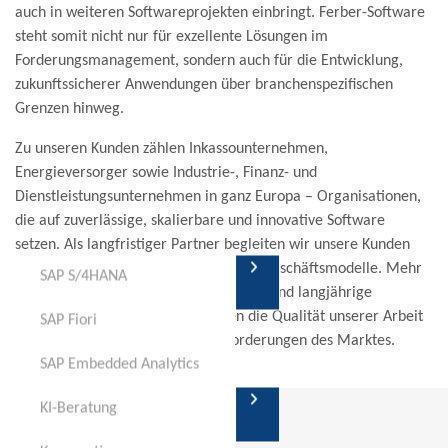
auch in weiteren Softwareprojekten einbringt. Ferber-Software
steht somit nicht nur für exzellente Lösungen im
Forderungsmanagement, sondern auch für die Entwicklung,
zukunftssicherer Anwendungen über branchenspezifischen
Grenzen hinweg.
Zu unseren Kunden zählen Inkassounternehmen,
Energieversorger sowie Industrie-, Finanz- und
Dienstleistungsunternehmen in ganz Europa – Organisationen,
die auf zuverlässige, skalierbare und innovative Software
setzen. Als langfristiger Partner begleiten wir unsere Kunden
aktiv bei der Weiterentwicklung ihrer Geschäftsmodelle. Mehr
SAP S/4HANA
als 450 erfolgreich realisierte Projekte und langjährige
Kundenbeziehungen unterstreichen die Qualität unserer Arbeit
SAP Fiori
und unser Verständnis für die Anforderungen des Marktes.
SAP Embedded Analytics
Transformation
KI-Beratung
KI-Beratung
KI-Beratung
KI-Beratung
Unsere Lösungen: