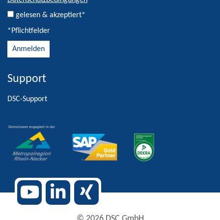
Datenschutzbedingungen
gelesen & akzeptiert*
*Pflichtfelder
Support
Alternative:
DSC-Support
© 2026 DSC GmbH