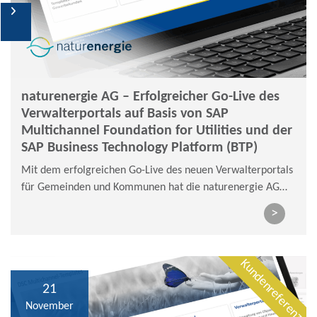
DSC MCF-Templates
Optimale Ergänzungen
SAP S/4HANA & SAP BTP
naturenergie AG – Erfolgreicher Go-Live des
Verwalterportals auf Basis von SAP
Multichannel Foundation for Utilities und der
SAP Business Technology Platform (BTP)
Mit dem erfolgreichen Go-Live des neuen Verwalterportals
für Gemeinden und Kommunen hat die naturenergie AG
einen weiteren Meilenstein in der digitalen
>
Kundenkommunikation erreicht.
Kundenreferenz
21
November