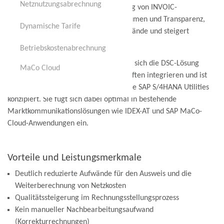
Kooperationen
Strategie
Kooperationen
Netznutzungsabrechnung
Netznutzungsabrechnung
Die Lösung verbessert die Verarbeitung von INVOIC-
Netzrechnungen hinsichtlich Belegvolumen und Transparenz,
Sandbox-System
Dynamische Tarife
Dynamische Tarife
reduziert Storno- sowie Korrekturaufwände und steigert
nachhaltig die Kundenzufriedenheit.
Customer Engagement
Betriebskostenabrechnung
Betriebskostenabrechnung
Als Ergänzung zum SAP-Standard, lässt sich die DSC-Lösung
MaCo Cloud
nahtlos in bestehende Systemlandschaften integrieren und ist
für den Einsatz in SAP for Utilities sowie SAP S/4HANA Utilities
konzipiert. Sie fügt sich dabei optimal in bestehende
Marktkommunikationslösungen wie IDEX-AT und SAP MaCo-
Cloud-Anwendungen ein.
Vorteile und Leistungsmerkmale
Deutlich reduzierte Aufwände für den Ausweis und die
Weiterberechnung von Netzkosten
Qualitätssteigerung im Rechnungsstellungsprozess
Kein manueller Nachbearbeitungsaufwand
(Korrekturrechnungen)