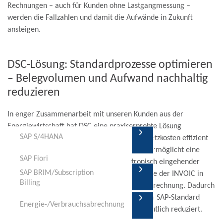
Rechnungen – auch für Kunden ohne Lastgangmessung –
werden die Fallzahlen und damit die Aufwände in Zukunft
ansteigen.
DSC-Lösung: Standardprozesse optimieren
– Belegvolumen und Aufwand nachhaltig
reduzieren
In enger Zusammenarbeit mit unseren Kunden aus der
Energiewirtschaft hat DSC eine praxiserprobte Lösung
SAP S/4HANA
entwickelt, die die Weiterverrechnung von Netzkosten effizient
und zukunftssicher gestaltet. Unser Produkt ermöglicht eine
SAP Fiori
durchgängige 1:1-Weiterreichung elektronisch eingehender
SAP BRIM/Subscription
SAP BRIM/Subscription
Netzrechnungen durch die direkte Übernahme der INVOIC in
SAP Embedded Analytics
Billing
Billing
die Rechnungsbelegzeilen zur Laufzeit der Abrechnung. Dadurch
werden klassische, EA16-basierte Prozesse im SAP-Standard
KI-Beratung
Transformation
KI-Beratung
Energie-/Verbrauchsabrechnung
Energie-/Verbrauchsabrechnung
gezielt optimiert und in ihrer Komplexität deutlich reduziert.