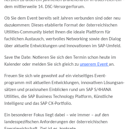
dem mittler­weile 14. DSC‑Ver­sorger­forum
.
Ob Sie dem Event bereits seit Jahren verbunden sind oder neu
dazukommen: Dieses etablierte Format der österreichischen
Utilities-Community bietet Ihnen die ideale Plattform für
fachlichen Austausch, wertvolles Networking sowie den Dialog
über aktuelle Entwicklungen und Innovationen im SAP-Umfeld.
Save the Date:
Notieren Sie sich den Termin schon heute im
Kalender oder melden Sie sich gleich zu
unserem Event
an.
Freuen Sie sich wie gewohnt auf ein viel­seitiges Event­
programm mit aktuellen Ent­wicklungen, inno­va­tiven Lösungs­an­
sätzen und praxis­nahen Ein­blicken rund um SAP S/4HANA
Utilities, die SAP Business Technology Platform, Künstliche
Intelligenz und das SAP CX‑Port­folio.
Ein besonderer Fokus liegt dabei – wie immer – auf den
landesspezifischen Anforderungen der österreichischen
Energiewirtschaft. Ziel ist es, konkrete