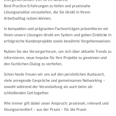
Best‑Practice‑Erfahrungen zu teilen und praxisnahe
Lösungsansätze vorzustellen, die Sie direkt in Ihrem
Arbeitsalltag nutzen können.
In kompakten und prägnanten Fach­vor­trägen präsen­tieren wir
Ihnen unsere Lösungen direkt am System und geben Ein­blicke in
er­folg­reiche Kunden­projekte sowie be­währte Vor­gehens­weisen.
Nutzen Sie das Ver­sorger­forum, um sich über aktuelle Trends zu
infor­mieren, neue Impulse für Ihre Projekte zu ge­winnen und
den fach­lichen Dialog zu ver­tiefen.
Schon heute freuen wir uns auf den persönlichen Aus­tausch,
viele an­regende Ge­spräche und gemein­sames Net­working –
sowohl während der Ver­anstaltung als auch beim ab­
schließenden Get‑together.
Wie immer gilt dabei unser An­spruch:
praxis­nah, relevant und
lösungs­orientiert – aus der Praxis – für die Praxis