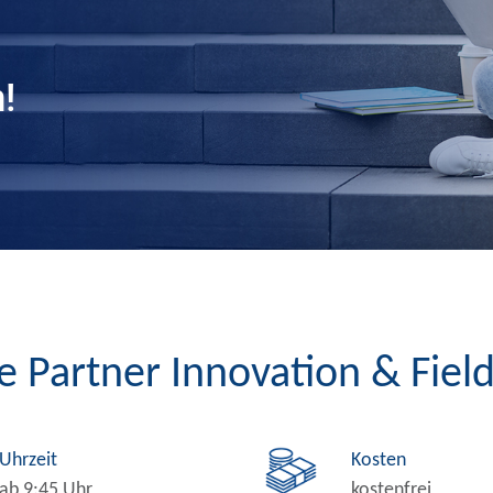
!
e Partner Innovation & Fie
Uhrzeit
Kosten
ab 9:45 Uhr
kostenfrei