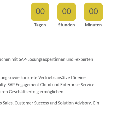
00
00
00
Tagen
Stunden
Minuten
prächen mit SAP‑Lösungsexpertinnen und ‑experten
htung
sowie konkrete Vertriebsansätze für eine
lty
, SAP Engagement Cloud und Enterprise Service
aren Geschäftserfolg ermöglichen.
us
Sales, Customer Success
und
Solution Advisory
. Ein