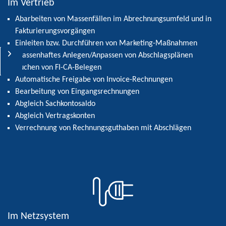
Im Vertrieb
Abarbeiten von Massenfällen im Abrechnungsumfeld und in
Fakturierungsvorgängen
Einleiten bzw. Durchführen von Marketing-Maßnahmen
Massenhaftes Anlegen/Anpassen von Abschlagsplänen
RPA-Technologie
Buchen von FI-CA-Belegen
Automatische Freigabe von Invoice-Rechnungen
RPA-Beratung
Bearbeitung von Eingangsrechnungen
RPA-Quick-Win
Abgleich Sachkontosaldo
Abgleich Vertragskonten
Kooperationspartner
Verrechnung von Rechnungsguthaben mit Abschlägen
Im Netzsystem