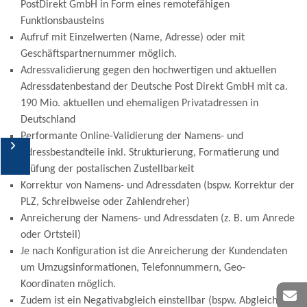
PostDirekt GmbH in Form eines remotefähigen
Funktionsbausteins
Aufruf mit Einzelwerten (Name, Adresse) oder mit
Geschäftspartnernummer möglich.
Adressvalidierung gegen den hochwertigen und aktuellen
Adressdatenbestand der Deutsche Post Direkt GmbH mit ca.
190 Mio. aktuellen und ehemaligen Privatadressen in
Deutschland
Performante Online-Validierung der Namens- und
Stammdatenmanagement
Adressbestandteile inkl. Strukturierung, Formatierung und
Prüfung der postalischen Zustellbarkeit
Adressmanagement
Korrektur von Namens- und Adressdaten (bspw. Korrektur der
PLZ, Schreibweise oder Zahlendreher)
Kooperationspartner
Anreicherung der Namens- und Adressdaten (z. B. um Anrede
oder Ortsteil)
Je nach Konfiguration ist die Anreicherung der Kundendaten
um Umzugsinformationen, Telefonnummern, Geo-
Koordinaten möglich.
Zudem ist ein Negativabgleich einstellbar (bspw. Abgleich der