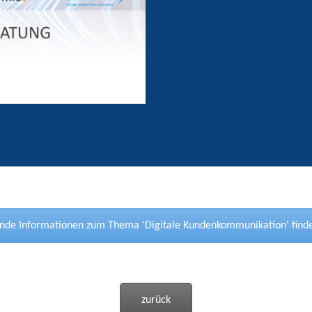
nde Informationen zum Thema 'Digitale Kundenkommunikation' finden 
zurück