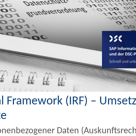
al Framework (IRF) – Umse
te
enbezogener Daten (Auskunftsrecht 