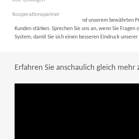
DSC-Lösungen
DSC-Lösungen
Fazit:
Kooperationspartner
Kooperationspartner
Mit dem Einsatz des SAP IRF und unserem bewährten Pro
Kunden stärken. Sprechen Sie uns an, wenn Sie Fragen 
System, damit Sie sich einen besseren Eindruck unser
Erfahren Sie anschaulich gleich mehr