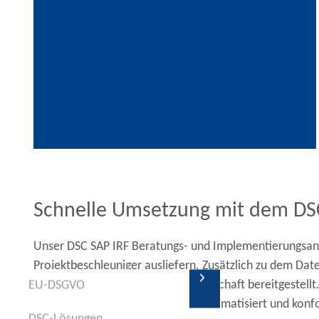
Schnelle Umsetzung mit dem DS
Unser DSC SAP IRF Beratungs- und Implementierungsansa
Projektbeschleuniger ausliefern. Zusätzlich zu dem Da
Anforderungen aus der Energiewirtschaft bereitgestellt
EU-DSGVO
EU-DSGVO
Nutzung der Lösung, sodass Sie automatisiert und konf