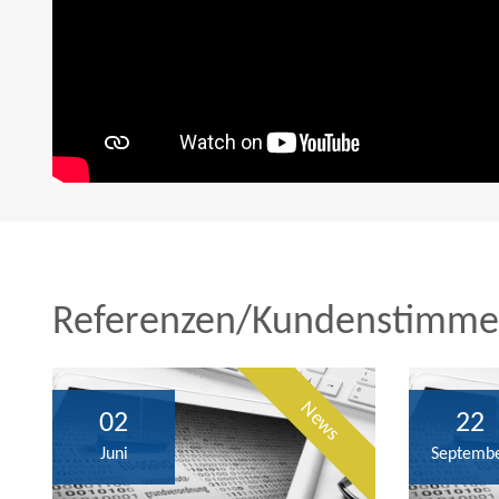
Referenzen/Kundenstimm
News
02
22
Juni
Septemb