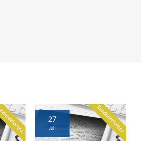
ndenreferenz
Kundenreferenz
27
Juli