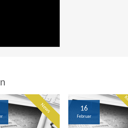
en
Ku
News
16
er
Februar