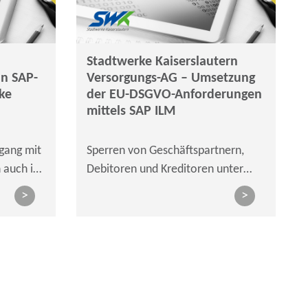
Stadtwerke Kaiserslautern
n SAP-
Versorgungs-AG – Umsetzung
ke
der EU-DSGVO-Anforderungen
mittels SAP ILM
ang mit
Sperren von Geschäftspartnern,
 auch in
Debitoren und Kreditoren unter
Verwendung von SAP Information
>
>
Lifecycle Management (ILM)