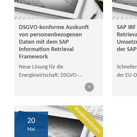
DSGVO-konforme Auskunft
SAP IRF
von personenbezogenen
Retriev
Daten mit dem SAP
Umsetz
Information Retrieval
der SA
Framework
Neue Lösung für die
Schneller
Energiewirtschaft: DSGVO-
der EU-D
konforme Auskunft von
Beratung
>
personenbezogenen Daten mit SAP
Implemen
Information Retrieval Framework
Kundenreferenz
20
Mai