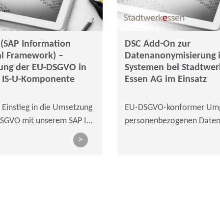
 (SAP Information
DSC Add-On zur
al Framework) –
Datenanonymisierung i
ung der EU-DSGVO in
Systemen bei Stadtwer
P IS-U-Komponente
Essen AG im Einsatz
 Einstieg in die Umsetzung
EU-DSGVO-konformer Umg
SGVO mit unserem SAP IRF
personenbezogenen Daten
s- und
Testsystemen
>
tierungsansatz