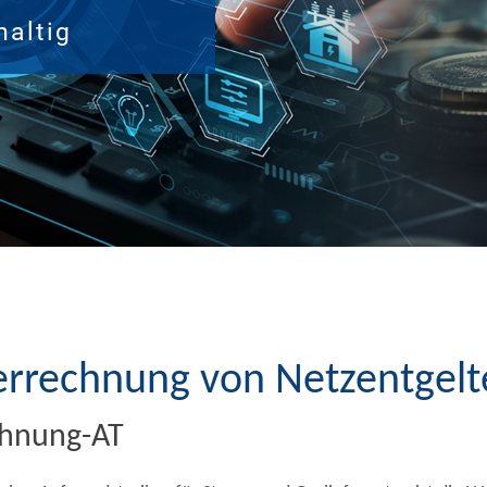
altig
errechnung von Netzentgelt
chnung-AT