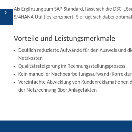
Als Ergänzung zum SAP-Standard, lässt sich die DSC-Lösu
SAP BRIM/Subscription
S/4HANA Utilities konzipiert. Sie fügt sich dabei op
Billing
Energie-/Verbrauchsabrechnung
Vorteile und Leistungsmerkmale
Netznutzungsabrechnung
Deutlich reduzierte Aufwände für den Ausweis und d
Netzkosten
Dynamische Tarife
Qualitätssteigerung im Rechnungsstellungsprozess
Kein manueller Nachbearbeitungsaufwand (Korrektu
Betriebskostenabrechnung
Vereinfachte Abwicklung von Kundenreklamationen d
der Netzrechnung über Anlagefakten