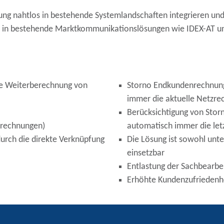
ng nahtlos in bestehende Systemlandschaften integrieren und is
timal in bestehende Marktkommunikationslösungen wie IDEX-A
ie Weiterberechnung von
Storno Endkundenrechnung
immer die aktuelle Netzre
Berücksichtigung von Sto
rrechnungen)
automatisch immer die letz
urch die direkte Verknüpfung
Die Lösung ist sowohl unter
einsetzbar
Entlastung der Sachbearbe
Erhöhte Kundenzufriedenh