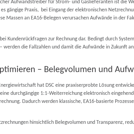
icher Aufwandstreiber für Strom- und Gaslieferanten ist die
 es gängige Praxis, bei Eingang der elektronischen Netzrechn
ese Massen an EA16-Belegen verursachen Aufwände in der Fakt
z bei Kundenrückfragen zur Rechnung dar. Bedingt durch Syst
werden die Fallzahlen und damit die Aufwände in Zukunft an
ptimieren – Belegvolumen und Aufwa
ergiewirtschaft hat DSC eine praxiserprobte Lösung entwickel
t eine durchgängige 1:1-Weiterreichung elektronisch eingehe
rechnung. Dadurch werden klassische, EA16-basierte Prozesse i
tzrechnungen hinsichtlich Belegvolumen und Transparenz, redu