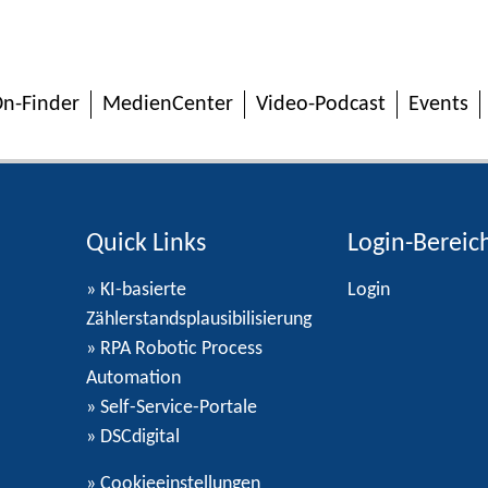
n-Finder
MedienCenter
Video-Podcast
Events
Quick Links
Login-Bereic
» KI-basierte
Login
Zählerstandsplausibilisierung
» RPA Robotic Process
Automation
» Self-Service-Portale
» DSCdigital
»
Cookieeinstellungen