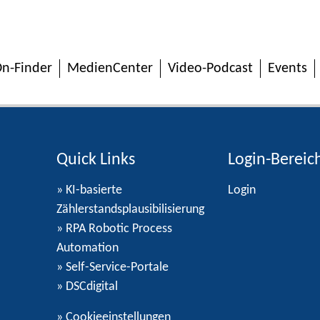
n-Finder
MedienCenter
Video-Podcast
Events
Quick Links
Login-Bereic
» KI-basierte
Login
Zählerstandsplausibilisierung
» RPA Robotic Process
Automation
» Self-Service-Portale
» DSCdigital
»
Cookieeinstellungen