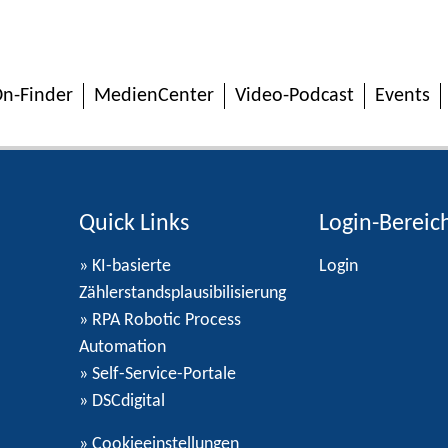
n-Finder
MedienCenter
Video-Podcast
Events
Quick Links
Login-Bereic
» KI-basierte
Login
Zählerstandsplausibilisierung
» RPA Robotic Process
Automation
» Self-Service-Portale
» DSCdigital
»
Cookieeinstellungen