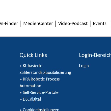
n-Finder
MedienCenter
Video-Podcast
Events
Quick Links
Login-Bereic
» KI-basierte
Login
Zählerstandsplausibilisierung
» RPA Robotic Process
Automation
» Self-Service-Portale
» DSCdigital
»
Cookieeinstellungen