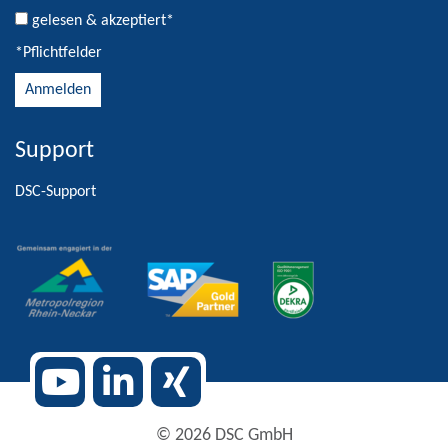
gelesen & akzeptiert*
*Pflichtfelder
Support
Alternative:
DSC-Support
© 2026 DSC GmbH