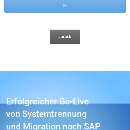
KI
zurück
Erfolgreicher Go-Live
von Systemtrennung
und Migration nach SAP