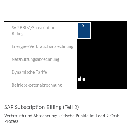
SAP BRIM/Subscription
SAP BRIM/Subscription
SAP BRIM/Subscription
Billing
Billing
Billing
Energie-/Verbrauchsabrechnung
Energie-/Verbrauchsabrechnung
Energie-/Verbrauchsabrechnung
Netznutzungsabrechnung
Netznutzungsabrechnung
Netznutzungsabrechnung
Dynamische Tarife
Dynamische Tarife
Dynamische Tarife
Betriebskostenabrechnung
Betriebskostenabrechnung
Betriebskostenabrechnung
SAP Subscription Billing (Teil 2)
Verbrauch und Abrechnung: kritische Punkte im Lead-2-Cash-
Prozess