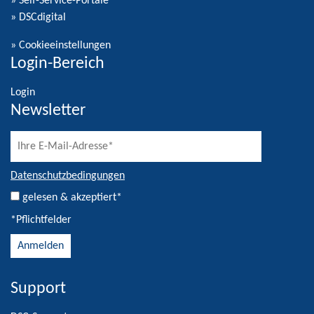
» Self-Service-Portale
» DSCdigital
»
Cookieeinstellungen
Login-Bereich
Login
Newsletter
Datenschutzbedingungen
gelesen & akzeptiert*
*Pflichtfelder
Support
Alternative: