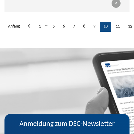
>
...
Anfang
1
5
6
7
8
9
10
11
12
Anmeldung zum DSC-Newsletter