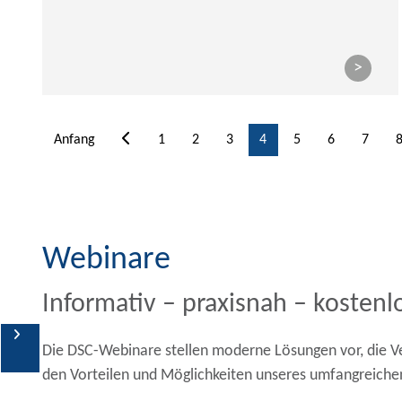
>
Anfang
1
2
3
4
5
6
7
Webinare
Informativ – praxisnah – kostenl
Events
Die DSC-Webinare stellen moderne Lösungen vor, die Ve
den Vorteilen und Möglichkeiten unseres umfangreichen
Webinare