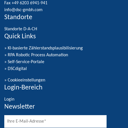
Carl-Benz-Straße 16 a
69198 Schriesheim
Tel. +49 6203 6941-0
Fax +49 6203 6941-941
info@dsc-gmbh.com
Standorte
Standorte D-A-CH
Quick Links
» KI-basierte Zählerstandsplausibilisierung
» RPA Robotic Process Automation
» Self-Service-Portale
» DSCdigital
»
Cookieeinstellungen
Login-Bereich
Login