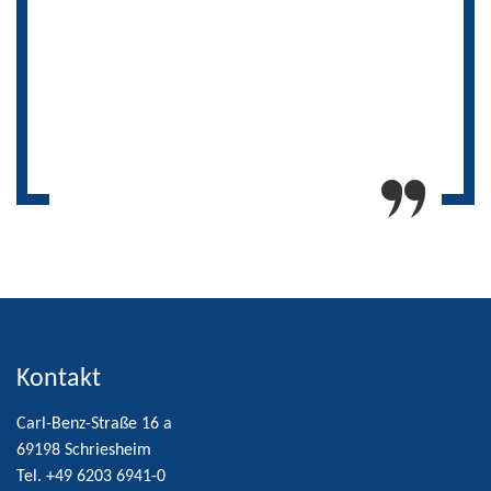
technischen Wissen der neuen SAP-Lösung ebenfalls
über umfangreiche Kenntnisse in den
angebundenen Backend-Systemen SAP CRM und
SAP IS-U verfügen. Wir greifen immer wieder gerne
auf die Expertise der DSC zurück.
Peter Saile, Leiter Systemplanung /
Anwendungsentwicklung Betriebswirtschaft und IT,
HAMBURG WASSER
Kontakt