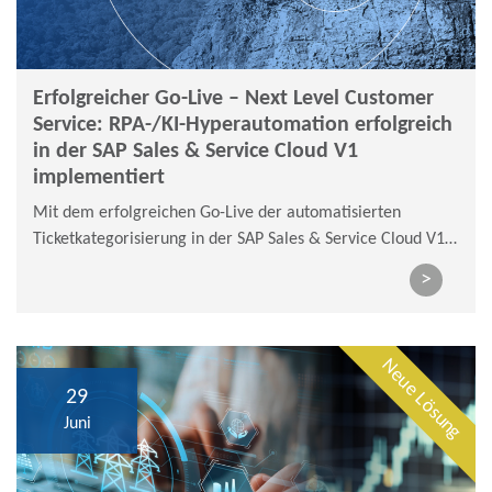
Erfolgreicher Go-Live – Next Level Customer
Service: RPA-/KI-Hyperautomation erfolgreich
in der SAP Sales & Service Cloud V1
implementiert
Mit dem erfolgreichen Go-Live der automatisierten
Ticketkategorisierung in der SAP Sales & Service Cloud V1
hat die FairEnergie einen bedeutenden Schritt in Richtung
>
intelligenter Kundenserviceprozesse und digitaler
Transformation voll- zogen.
Neue Lösung
29
Juni