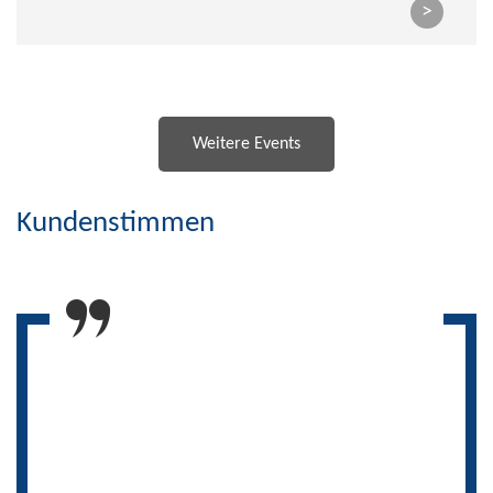
>
Weitere Events
Kundenstimmen
DSC hat uns bei der Implementierung der SAP
Multichannel Foundation-Lösung sehr gut
unterstützt. Für das Projekt besonders wertvoll war
die Tatsache, dass die DSC-Berater neben dem